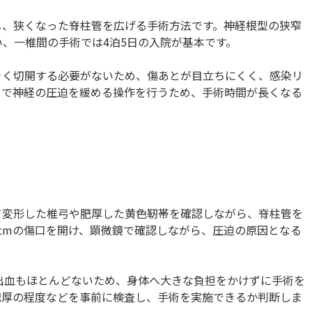
し、狭くなった脊柱管を広げる手術方法です。神経根型の狭窄
、一椎間の手術では4泊5日の入院が基本です。
きく切開する必要がないため、傷あとが目立ちにくく、感染リ
口で神経の圧迫を緩める操作を行うため、手術時間が長くなる
て変形した椎弓や肥厚した黄色靭帯を確認しながら、脊柱管を
cmの傷口を開け、顕微鏡で確認しながら、圧迫の原因となる
出血もほとんどないため、身体へ大きな負担をかけずに手術を
肥厚の程度などを事前に検査し、手術を実施できるか判断しま