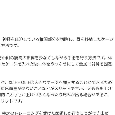
IF）とは、神経を圧迫している椎間部分を切除し、骨を移植したケージ
術方法です。
し、背中側の筋肉の損傷を少なくしながら手術を行う方法です。体
したケージを入れた後、体をうつぶせにして金属で背骨を固定
、XLIF・OLIFは大きなケージを挿入することができるため
ため出血量が少ないことなどがメリットですが、太ももを上げ
時的に太ももが上げづらくなったり痛みが出る場合があるこ
メリットです。
アし、特定のトレーニングを受けた医師しか行うことができませ