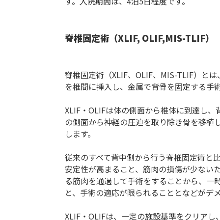
す。入院期間は、4泊5日程度です。
脊椎固定術（XLIF, OLIF,MIS-TLIF）
脊椎固定術（XLIF、OLIF、MIS-TL
を椎間に挿入し、金属で背骨を固定する手
XLIF・OLIFは体の側面から椎体に到達
の側面から神経の圧迫を取り除き骨を移植
します。
従来のすべて背中側から行う脊椎固定術と比べ
安定性が高まること、筋肉の損傷が少ない
る筋肉を通過して手術をすることから、一
と、手術の適応が限られることとなどがデ
XLIF・OLIFは、一定の施設基準をクリ