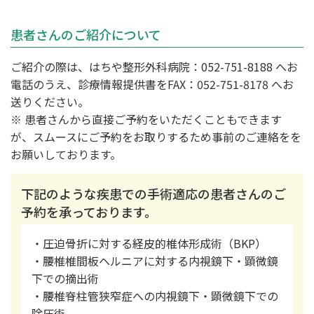
患者さんのご紹介について
スポーツ班
ご紹介の際は、はちや整形外科病院：052-751-8188 へお
はちやの治療・手術について
電話のうえ、診療情報提供書をFAX：052-751-8178 へお
お知らせ
送りください。
※ 患者さんから直接ご予約をいただくこともできます
よくあるご質問
が、スムースにご予約をお取りするため事前のご連絡をを
お願いしております。
交通アクセス
下記のような疾患での手術適応の患者さんのご
予約を承っております。
初診受付時間
・圧迫骨折に対する経皮的椎体形成術（BKP）
月曜 - 金曜
9:00 - 12:00 / 14:30 - 17:00
・腰椎椎間板ヘルニアに対する内視鏡下・顕微鏡
[ 受付
]
8:45 -
下での摘出術
土曜午後、日曜、祝日はお休みをいただいております
・腰椎脊柱管狭窄症への内視鏡下・顕微鏡下での
除圧術