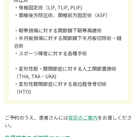
・脊椎固定術（LIF, TLIF, PLIF)
・頚椎後方除圧術、頚椎前方固定術（ASF）
・靭帯損傷に対する関節鏡下靭帯再建術
・半月板損傷に対する関節鏡下半月板切除術・縫
合術
・スポーツ障害に対する各種手術
・変形性股・膝関節症に対する人工関節置換術
（THA, TKA・UKA)
・変形性膝関節症に対する高位脛骨骨切術
（HTO)
ご予約のうえ、患者さんには
受診のご案内
をお渡しくださ
い。