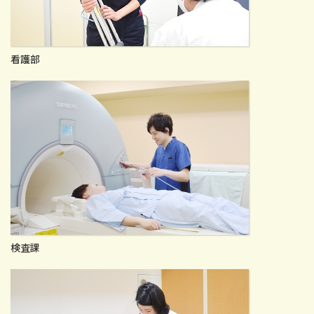
スポーツ班
看護部
はちやの治療・手術について
お知らせ
よくあるご質問
交通アクセス
初診受付時間
月曜 - 金曜
検査課
9:00 - 12:00 / 14:30 - 17:00
[ 受付
]
8:45 -
土曜午後、日曜、祝日はお休みをいただいております