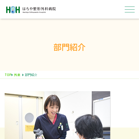
部門紹介
はちやについて
外来
TOP
外来
部門紹介
入院
病院概要
採用情報
ENGLISH
医療関係者の方へ