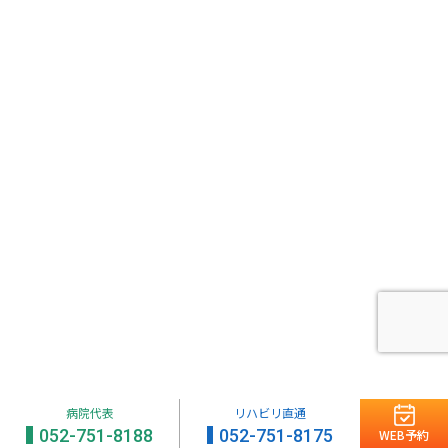
スポーツ班
はちやの治療・手術について
お知らせ
よくあるご質問
交通アクセス
初診受付時間
月曜 - 金曜
9:00 - 12:00 / 14:30 - 17:00
[ 受付
]
8:45 -
土曜午後、日曜、祝日はお休みをいただいております
病院代表
リハビリ直通
052-751-8188
052-751-8175
WEB予約