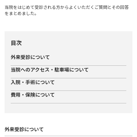
当院をはじめて受診される方からよくいただくご質問とその回答
をまとめました。
スポーツ班
はちやの治療・手術について
お知らせ
よくあるご質問
外来受診について
当院へのアクセス・駐車場について
交通アクセス
入院・手術について
費用・保険について
初診受付時間
月曜 - 金曜
9:00 - 12:00 / 14:30 - 17:00
[ 受付
]
8:45 -
土曜午後、日曜、祝日はお休みをいただいております
外来受診について