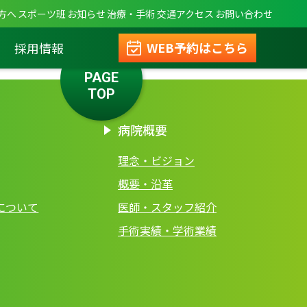
方へ
スポーツ班
お知らせ
治療・手術
交通アクセス
お問い合わせ
WEB予約はこちら
採用情報
PAGE
TOP
病院概要
理念・ビジョン
概要・沿革
について
医師・スタッフ紹介
手術実績・学術業績