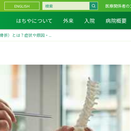
医療関係者の
ENGLISH
はちやについて
外来
入院
病院概要
折）とは？症状や原因・...