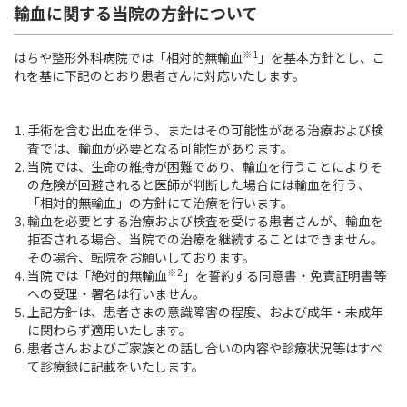
輸血に関する当院の方針について
スポーツ班
※1
はちや整形外科病院では「相対的無輸血
」を基本方針とし、こ
れを基に下記のとおり患者さんに対応いたします。
はちやの治療・手術について
お知らせ
手術を含む出血を伴う、またはその可能性がある治療および検
査では、輸血が必要となる可能性があります。
よくあるご質問
当院では、生命の維持が困難であり、輸血を行うことによりそ
の危険が回避されると医師が判断した場合には輸血を行う、
「相対的無輸血」の方針にて治療を行います。
交通アクセス
輸血を必要とする治療および検査を受ける患者さんが、輸血を
拒否される場合、当院での治療を継続することはできません。
その場合、転院をお願いしております。
※2
当院では「絶対的無輸血
」を誓約する同意書・免責証明書等
初診受付時間
への受理・署名は行いません。
上記方針は、患者さまの意識障害の程度、および成年・未成年
月曜 - 金曜
9:00 - 12:00 / 14:30 - 17:00
に関わらず適用いたします。
[ 受付
]
8:45 -
患者さんおよびご家族との話し合いの内容や診療状況等はすべ
土曜午後、日曜、祝日はお休みをいただいております
て診療録に記載をいたします。