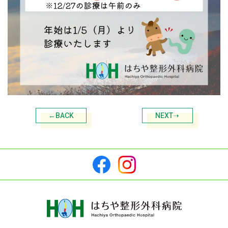
←BACK
NEXT➝