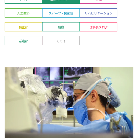
人工関節
スポーツ・関節鏡
リハビリテーション
スポーツ班
検査部
輸血
理事長ブログ
はちやの治療・手術について
看護部
その他
お知らせ
よくあるご質問
交通アクセス
初診受付時間
月曜 - 金曜
9:00 - 12:00 / 14:30 - 17:00
[ 受付
]
8:45 -
土曜午後、日曜、祝日はお休みをいただいております