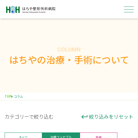
COLUMN
はちやについて
はちやの治療・手術について
外来
入院
TOP
コラム
病院概要
カテゴリーで絞り込む
絞り込みをリセット
採用情報
ENGLISH
医療関係者の方へ
治療コンセプト
すべて
脊椎