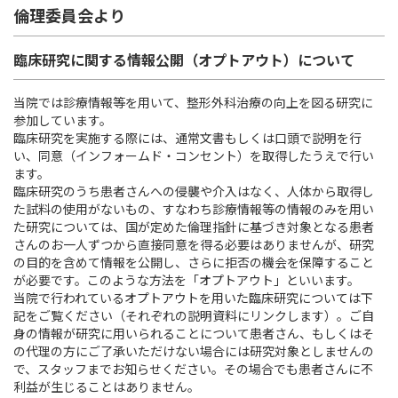
倫理委員会より
スポーツ班
臨床研究に関する情報公開（オプトアウト）について
はちやの治療・手術について
当院では診療情報等を用いて、整形外科治療の向上を図る研究に
参加しています。
お知らせ
臨床研究を実施する際には、通常文書もしくは口頭で説明を行
い、同意（インフォームド・コンセント）を取得したうえで行い
よくあるご質問
ます。
臨床研究のうち患者さんへの侵襲や介入はなく、人体から取得し
た試料の使用がないもの、すなわち診療情報等の情報のみを用い
交通アクセス
た研究については、国が定めた倫理指針に基づき対象となる患者
さんのお一人ずつから直接同意を得る必要はありませんが、研究
の目的を含めて情報を公開し、さらに拒否の機会を保障すること
が必要です。このような方法を「オプトアウト」といいます。
初診受付時間
当院で行われているオプトアウトを用いた臨床研究については下
月曜 - 金曜
9:00 - 12:00 / 14:30 - 17:00
記をご覧ください（それぞれの説明資料にリンクします）。ご自
身の情報が研究に用いられることについて患者さん、もしくはそ
[ 受付
]
8:45 -
の代理の方にご了承いただけない場合には研究対象としませんの
土曜午後、日曜、祝日はお休みをいただいております
で、スタッフまでお知らせください。その場合でも患者さんに不
利益が生じることはありません。