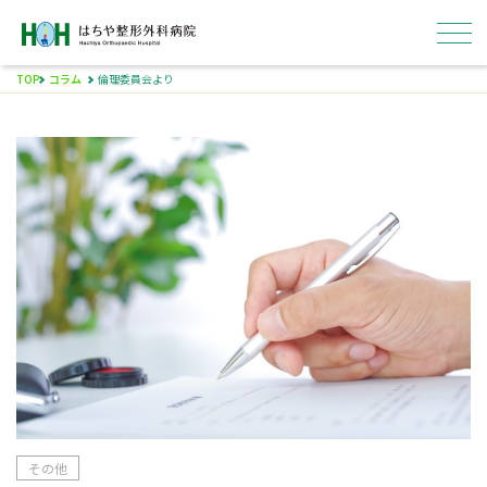
TOP
コラム
倫理委員会より
はちやについて
外来
入院
病院概要
採用情報
その他
ENGLISH
医療関係者の方へ