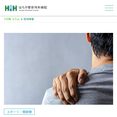
TOP
コラム
投球障害
はちやについて
外来
入院
病院概要
採用情報
スポーツ・関節鏡
ENGLISH
医療関係者の方へ