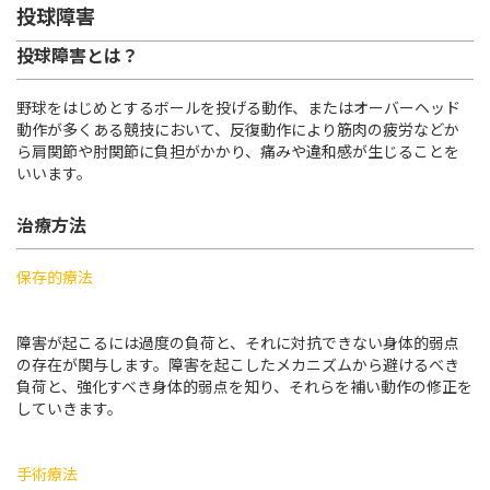
投球障害
投球障害とは？
スポーツ班
はちやの治療・手術について
野球をはじめとするボールを投げる動作、またはオーバーヘッド
動作が多くある競技において、反復動作により筋肉の疲労などか
ら肩関節や肘関節に負担がかかり、痛みや違和感が生じることを
お知らせ
いいます。
よくあるご質問
治療方法
交通アクセス
保存的療法
障害が起こるには過度の負荷と、それに対抗できない身体的弱点
初診受付時間
の存在が関与します。障害を起こしたメカニズムから避けるべき
月曜 - 金曜
負荷と、強化すべき身体的弱点を知り、それらを補い動作の修正を
9:00 - 12:00 / 14:30 - 17:00
していきます。
[ 受付
]
8:45 -
土曜午後、日曜、祝日はお休みをいただいております
手術療法