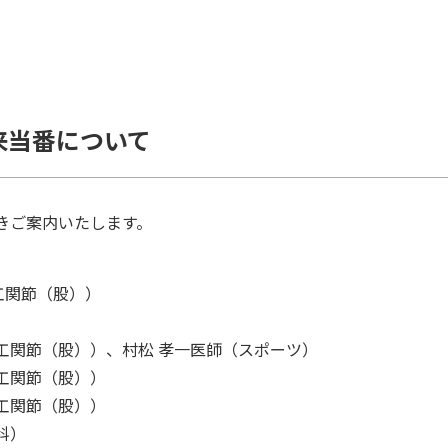
外来当番について
つきご案内いたします。
工関節（股））
）
人工関節（股））、村松 孝一医師（スポーツ）
人工関節（股））
人工関節（股））
科）