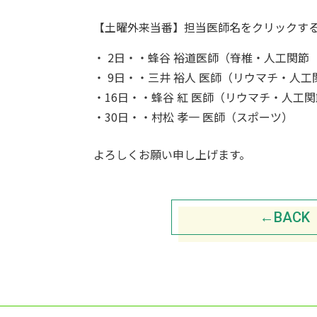
【土曜外来当番】担当医師名をクリックす
・ 2日・・
蜂谷 裕道
医師（脊椎・人工関節
・ 9日・・
三井 裕人
医師（リウマチ・人工
・16日・・
蜂谷 紅
医師（リウマチ・人工関
・30日・・
村松 孝一
医師（スポーツ）
よろしくお願い申し上げます。
←BACK