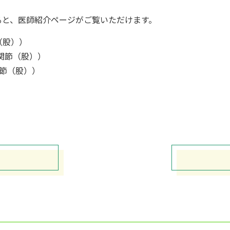
ると、医師紹介ページがご覧いただけます。
（股））
関節（股））
節（股））