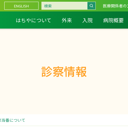
医療関係者の
ENGLISH
はちやについて
外来
入院
病院概要
診察情報
外来当番について