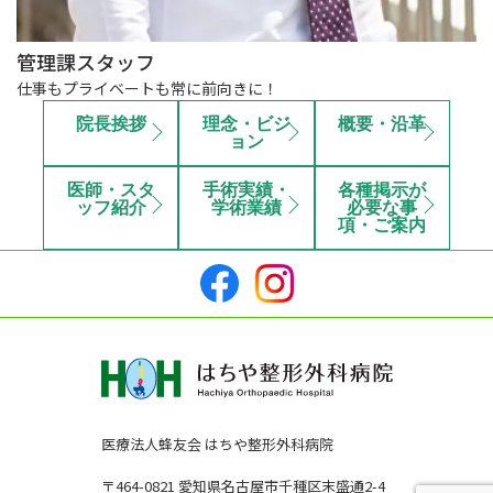
管理課スタッフ
仕事もプライベートも常に前向きに！
院長挨拶
理念・ビジ
概要・沿革
ョン
医師・スタ
手術実績・
各種掲示が
ッフ紹介
学術業績
必要な事
項・ご案内
医療法人蜂友会 はちや整形外科病院
〒464-0821 愛知県名古屋市千種区末盛通2-4