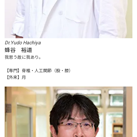
Dr.Yudo Hachiya
蜂谷 裕道
我思う故に我あり。
【専門】脊椎・人工関節（股・膝）
【外来】月