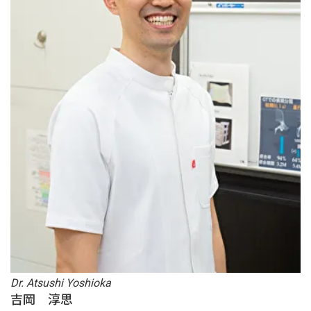
Dr. Atsushi Yoshioka
吉岡 淳思